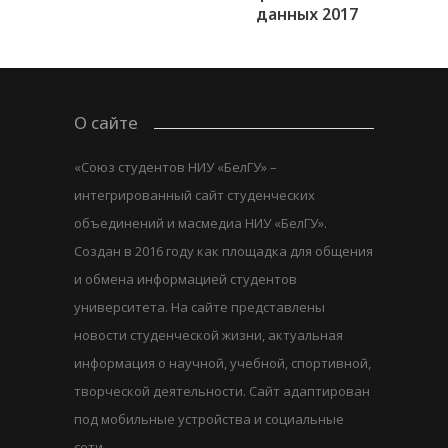
данных 2017
О сайте
«Союз студентов НИУ «БелГУ» –
интегрированный сайт студенческих
объединений и масмедиа НИУ «БелГУ».
Создан в 2016 году как площадка для общения
и обмена информацией студентов
университета. На сайте представлены
новости студенческой жизни, актуальная
информация о научной, учебной, спортивной,
творческой деятельности. Сайт адаптирован
под мобильные устройства и социальные
сети.