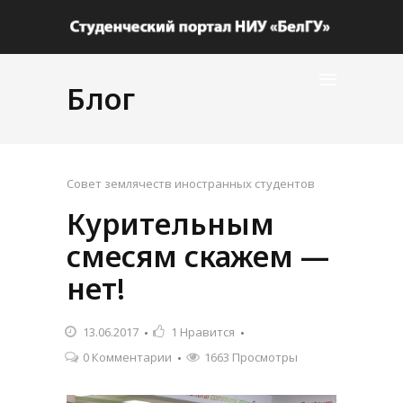
Блог
Совет землячеств иностранных студентов
Курительным
смесям скажем —
нет!
13.06.2017
1
Нравится
0 Комментарии
1663 Просмотры