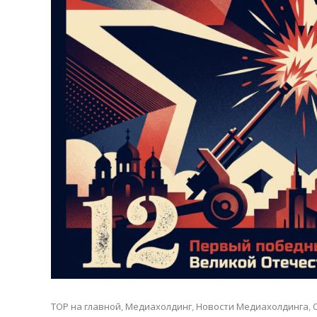
TOP на главной
,
Медиахолдинг
,
Новости Медиахолдинга
,