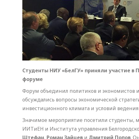
Студенты НИУ «БелГУ» приняли участие в
форуме
Форум объединил политиков и экономистов из
обсуждались вопросы экономической стратеги
инвестиционного климата и условий ведения 
Значимое мероприятие посетили студенты, м
ИИТиЕН и Института управления Белгородско
Штефан
,
Роман Зайцев
и
Дмитрий Попов
. О