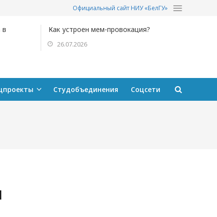
Официальный сайт НИУ «БелГУ»
 в
Как устроен мем-провокация?
26.07.2026
цпроекты
Студобъединения
Соцсети
и