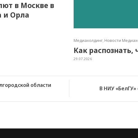
алют в Москве в
а и Орла
Медиахолдинг
,
Новости Медиах
Как распознать, 
29.07.2026
лгородской области
В НИУ «БелГУ»