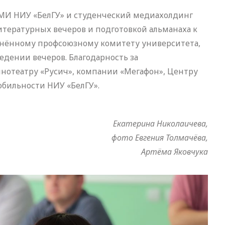
СМИ НИУ «БелГУ» и студенческий медиахолдинг
тературных вечеров и подготовкой альманаха к
инённому профсоюзному комитету университета,
дении вечеров. Благодарность за
нотеатру «Русич», компании «Мегафон», Центру
обильности НИУ «БелГУ».
Екатерина Николаичева,
фото Евгения Толмачёва,
Артёма Яковчука