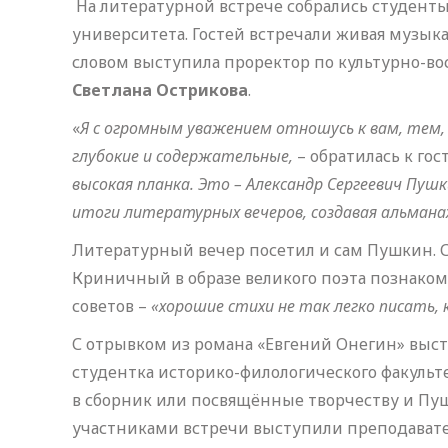
На литературной встрече собрались студент
университета. Гостей встречали живая музыка
словом выступила проректор по культурно-во
Светлана Острикова
.
«
Я с огромным уважением отношусь к вам, тем
глубокие и содержательные,
– обратилась к го
высокая планка. Это – Александр Сергеевич Пуш
итоги литературных вечеров, создавая альманах
Литературный вечер посетил и сам Пушкин. 
Криничный в образе великого поэта познаком
советов –
«хорошие стихи не так легко писать
С отрывком из романа «Евгений Онегин» выс
студентка историко-филологического факуль
в сборник или посвящённые творчеству и Пуш
участниками встречи выступили преподавател