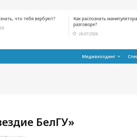
ознать, что тебя вербуют?
Как распознать манипулятора
разговоре?
026
26.07.2026
Медиахолдинг
Спе
вездие БелГУ»