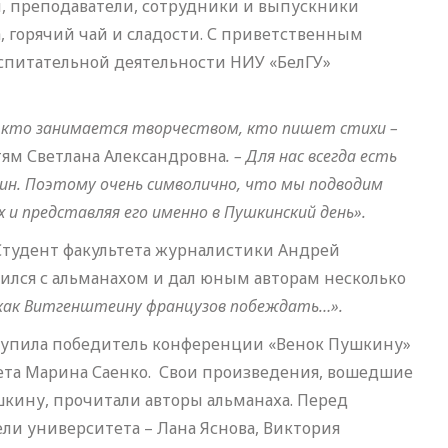
ы, преподаватели, сотрудники и выпускники
, горячий чай и сладости. С приветственным
спитательной деятельности НИУ «БелГУ»
, кто занимается творчеством, кто пишет стихи –
стям Светлана Александровна
. – Для нас всегда есть
кин. Поэтому очень символично, что мы подводим
 и представляя его именно в Пушкинский день».
Студент факультета журналистики Андрей
ился с альманахом и дал юным авторам несколько
, как Витгенштеину французов побеждать…».
тупила победитель конференции «Венок Пушкину»
тета Марина Саенко. Свои произведения, вошедшие
кину, прочитали авторы альманаха. Перед
и университета – Лана Яснова, Виктория