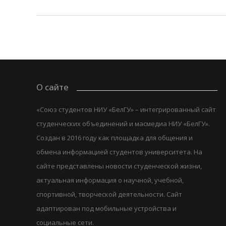
О сайте
«Союз студентов НИУ «БелГУ» – интегрированный сайт
студенческих объединений и масмедиа НИУ «БелГУ».
Создан в 2016 году как площадка для общения и
обмена информацией студентов университета. На
сайте представлены новости студенческой жизни,
актуальная информация о научной, учебной,
спортивной, творческой деятельности. Сайт
адаптирован под мобильные устройства и
социальные сети.