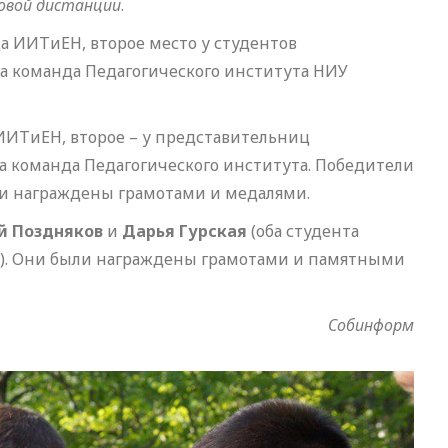
ровой дистанции
.
а ИИТиЕН, второе место у студентов
а команда Педагогического института НИУ
ИИТиЕН, второе – у представительниц
а команда Педагогического института. Победители
ли награждены грамотами и медалями.
й Поздняков
и
Дарья Гурская
(оба студента
ы). Они были награждены грамотами и памятными
Собинформ