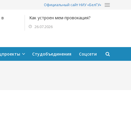
Официальный сайт НИУ «БелГУ»
 в
Как устроен мем-провокация?
26.07.2026
цпроекты
Студобъединения
Соцсети