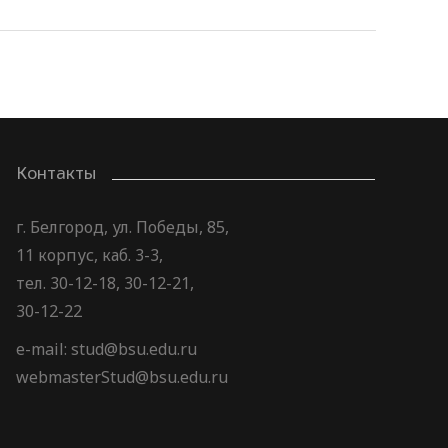
Контакты
г. Белгород, ул. Победы, 85,
11 корпус, каб. 3-3,
тел. 30-12-18, 30-12-21,
30-12-22
e-mail: stud@bsu.edu.ru
webmasterStud@bsu.edu.ru