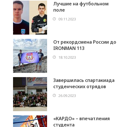
Лучшие на футбольном
поле
09.11.2023
От рекордсмена России до
IRONMAN 113
18.10.2023
Завершилась спартакиада
студенческих отрядов
26.09.2023
«КАРДО» – впечатления
студента