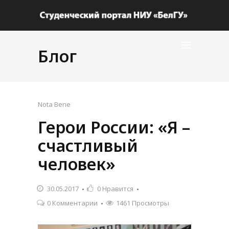
Блог
Nota Bene
Герои России: «Я –
счастливый
человек»
30.05.2017
0
Нравится
0 Комментарии
1461 Просмотры