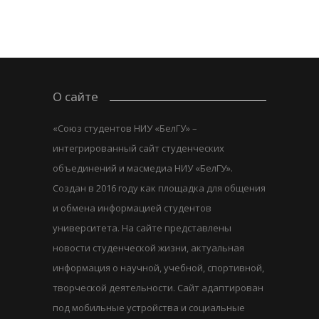
О сайте
«Союз студентов НИУ «БелГУ» –
интегрированный сайт студенческих
объединений и масмедиа НИУ «БелГУ».
Создан в 2016 году как площадка для общения
и обмена информацией студентов
университета. На сайте представлены
новости студенческой жизни, актуальная
информация о научной, учебной, спортивной,
творческой деятельности. Сайт адаптирован
под мобильные устройства и социальные