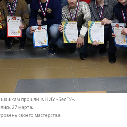
 шашкам прошли в НИУ «БелГУ».
ись 27 марта.
уровень своего мастерства.