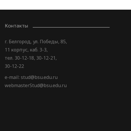
Контакты
г. Белгород, ул. Победы, 85,
11 корпус, каб. 3-3,
тел. 30-12-18, 30-12-21,
30-12-22
e-mail: stud@bsu.edu.ru
webmasterStud@bsu.edu.ru