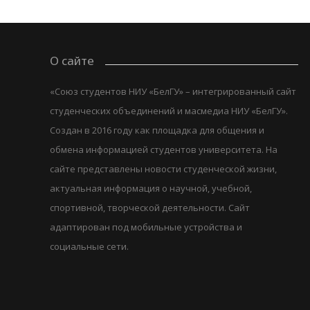
О сайте
«Союз студентов НИУ «БелГУ» – интегрированный сайт
студенческих объединений и масмедиа НИУ «БелГУ».
Создан в 2016 году как площадка для общения и
обмена информацией студентов университета. На
сайте представлены новости студенческой жизни,
актуальная информация о научной, учебной,
спортивной, творческой деятельности. Сайт
адаптирован под мобильные устройства и
социальные сети.