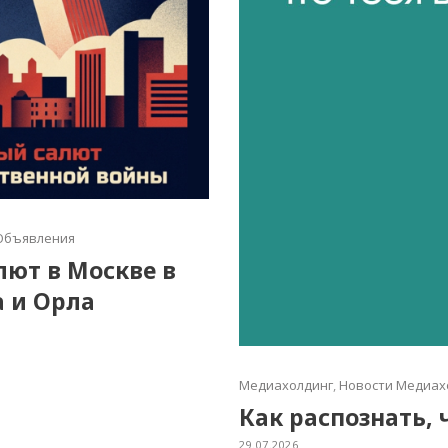
Объявления
алют в Москве в
а и Орла
Медиахолдинг
,
Новости Медиах
Как распознать, 
29.07.2026