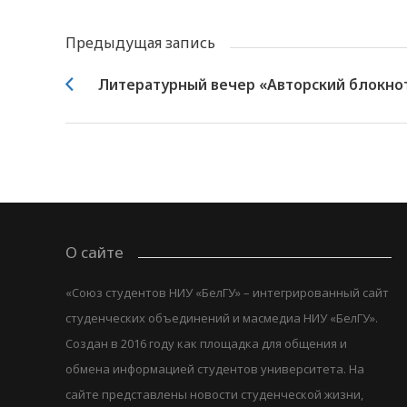
Предыдущая запись
Литературный вечер «Авторский блокно
О сайте
«Союз студентов НИУ «БелГУ» – интегрированный сайт
студенческих объединений и масмедиа НИУ «БелГУ».
Создан в 2016 году как площадка для общения и
обмена информацией студентов университета. На
сайте представлены новости студенческой жизни,