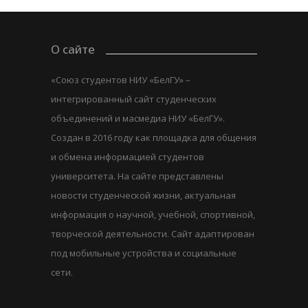
О сайте
«Союз студентов НИУ «БелГУ» –
интегрированный сайт студенческих
объединений и масмедиа НИУ «БелГУ».
Создан в 2016 году как площадка для общения
и обмена информацией студентов
университета. На сайте представлены
новости студенческой жизни, актуальная
информация о научной, учебной, спортивной,
творческой деятельности. Сайт адаптирован
под мобильные устройства и социальные
сети.