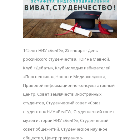
145 лет НИУ «БелГУ»
,
25 января - День
российского студенчества
,
TOP на главной
,
Клуб «Дебаты»
,
Клуб молодых избирателей
«Перспектива»
,
Новости Медиахолдинга
,
Правовой информационно-консультативный
центр
,
Совет землячеств иностранных
студентов
,
Студенческий совет «Союз
студентов» НИУ «БелГУ»
,
Студенческий совет
музея истории НИУ «БелГУ»
,
Студенческий
совет общежитий
,
Студенческое научное
общество
,
Центр гражданско-