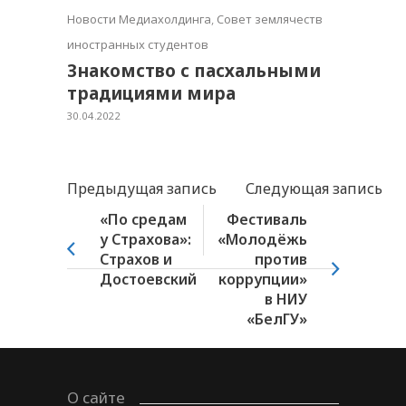
Новости Медиахолдинга
,
Совет землячеств
иностранных студентов
Знакомство с пасхальными
традициями мира
30.04.2022
Предыдущая запись
Следующая запись
«По средам
Фестиваль
у Страхова»:
«Молодёжь
Страхов и
против
Достоевский
коррупции»
в НИУ
«БелГУ»
О сайте