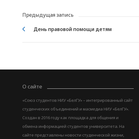
Предыдущая запись
День правовой помощи детям
О сайте
«Союз студентов НИУ «БелГУ» – интегрированный сайт
студенческих объединений и масмедиа НИУ «БелГУ».
Создан в 2016 году как площадка для общения и
обмена информацией студентов университета. На
сайте представлены новости студенческой жизни,