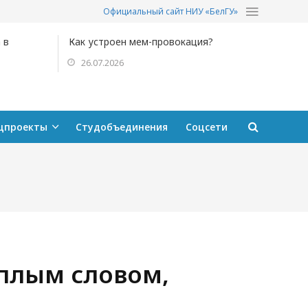
Официальный сайт НИУ «БелГУ»
 в
Как устроен мем-провокация?
26.07.2026
цпроекты
Студобъединения
Соцсети
плым словом,