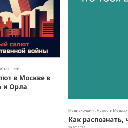
Объявления
алют в Москве в
а и Орла
Медиахолдинг
,
Новости Медиах
Как распознать, 
29.07.2026