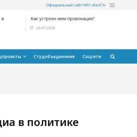
Официальный сайт НИУ «БелГУ»
 в
Как устроен мем-провокация?
26.07.2026
цпроекты
Студобъединения
Соцсети
иа в политике