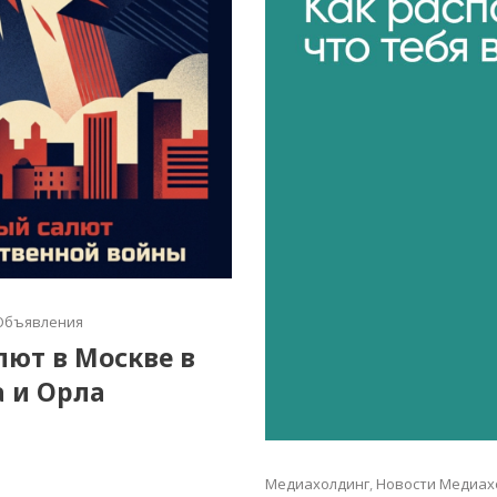
Объявления
алют в Москве в
а и Орла
Медиахолдинг
,
Новости Медиах