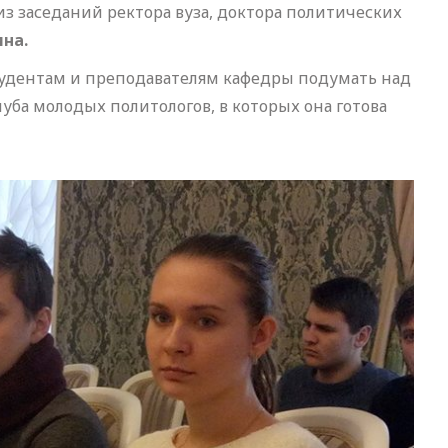
з заседаний ректора вуза, доктора политических
на.
тудентам и преподавателям кафедры подумать над
уба молодых политологов, в которых она готова