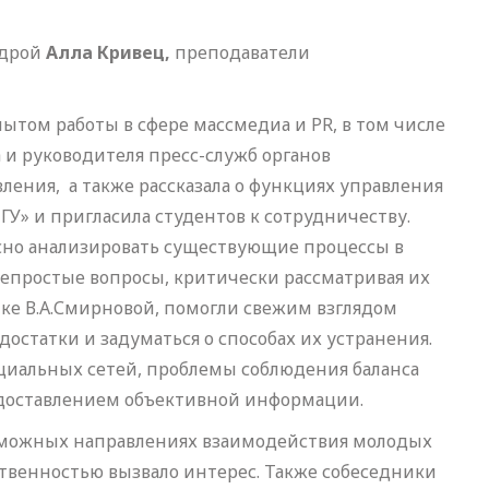
едрой
Алла Кривец,
преподаватели
ытом работы в сфере массмедиа и PR, в том числе
а и руководителя пресс-служб органов
ления, а также рассказала о функциях управления
У» и пригласила студентов к сотрудничеству.
есно анализировать существующие процессы в
непростые вопросы, критически рассматривая их
нке В.А.Смирновой, помогли свежим взглядом
достатки и задуматься о способах их устранения.
циальных сетей, проблемы соблюдения баланса
доставлением объективной информации.
зможных направлениях взаимодействия молодых
ственностью вызвало интерес. Также собеседники