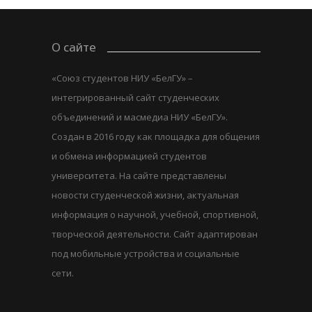
О сайте
«Союз студентов НИУ «БелГУ» –
интегрированный сайт студенческих
объединений и масмедиа НИУ «БелГУ».
Создан в 2016 году как площадка для общения
и обмена информацией студентов
университета. На сайте представлены
новости студенческой жизни, актуальная
информация о научной, учебной, спортивной,
творческой деятельности. Сайт адаптирован
под мобильные устройства и социальные
сети.