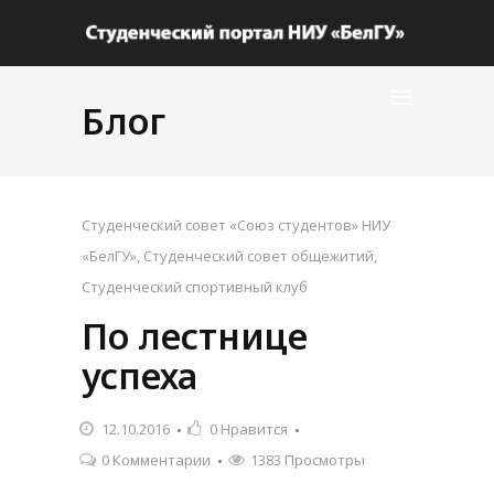
Блог
Студенческий совет «Союз студентов» НИУ
«БелГУ»
,
Студенческий совет общежитий
,
Студенческий спортивный клуб
По лестнице
успеха
12.10.2016
0
Нравится
0 Комментарии
1383 Просмотры