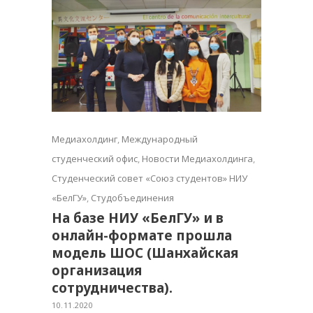
Медиахолдинг
,
Международный
студенческий офис
,
Новости Медиахолдинга
,
Студенческий совет «Союз студентов» НИУ
«БелГУ»
,
Студобъединения
На базе НИУ «БелГУ» и в
онлайн-формате прошла
модель ШОС (Шанхайская
организация
сотрудничества).
10.11.2020