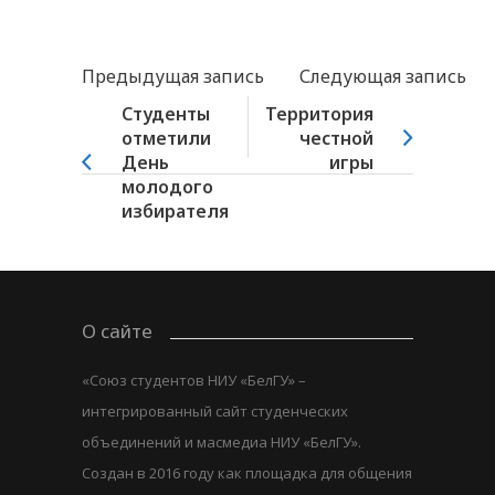
Предыдущая запись
Следующая запись
Студенты
Территория
отметили
честной
День
игры
молодого
избирателя
О сайте
«Союз студентов НИУ «БелГУ» –
интегрированный сайт студенческих
объединений и масмедиа НИУ «БелГУ».
Создан в 2016 году как площадка для общения