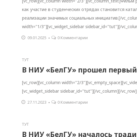
[vc_row][vc_column width="2/3"][vc_column_text]Филь
как участие в студенческих отрядах становится кат
реализации значимых социальных инициатив.[/vc_column_
width="1/3"][vc_widget_sidebar sidebar_id="tut"][/vc_col
09.01.2025
0 Комментарии
ТУТ
В НИУ «БелГУ» прошел первы
[vc_row][vc_column width="2/3"][vc_empty_space][vc_vid
[vc_widget_sidebar sidebar_id="tut"][/vc_column][/vc_row]
27.11.2023
0 Комментарии
ТУТ
В НИУ «БелГУ» началось трад