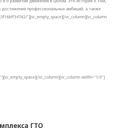
но и о развитии движения в целом. Это история о том,
ля достижения профессиональных амбиций, а также
23f16bff347d2/"][vc_empty_space][/vc_column][vc_column
/"][vc_empty_space][/vc_column][vc_column width="1/3"]
мплекса ГТО