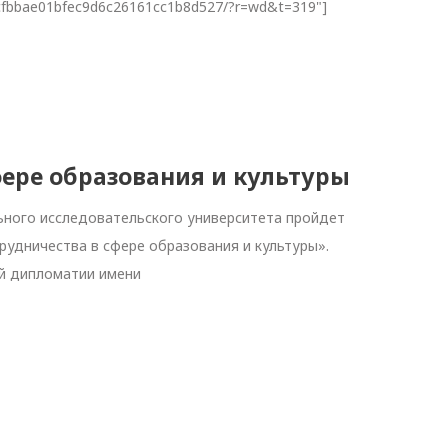
o/75cfbbae01bfec9d6c26161cc1b8d527/?r=wd&t=319"]
фере образования и культуры
ального исследовательского университета пройдет
рудничества в сфере образования и культуры».
й дипломатии имени