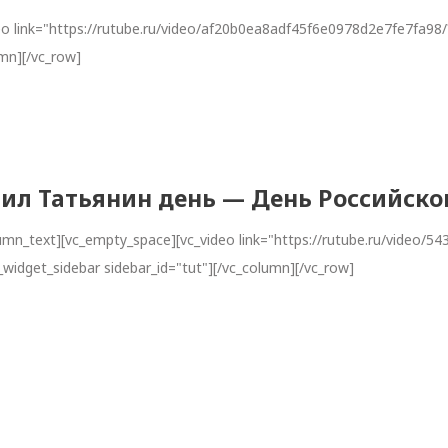
eo link="https://rutube.ru/video/af20b0ea8adf45f6e0978d2e7fe7fa98
umn][/vc_row]
ил Татьянин день — День Российско
lumn_text][vc_empty_space][vc_video link="https://rutube.ru/vide
widget_sidebar sidebar_id="tut"][/vc_column][/vc_row]