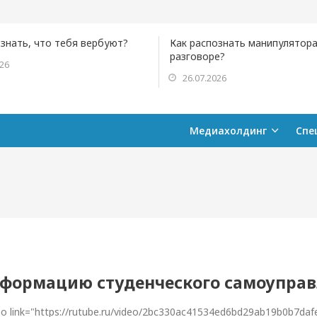
ознать, что тебя вербуют?
Как распознать манипулятора
разговоре?
026
26.07.2026
Медиахолдинг
Спе
сформацию студенческого самоупра
deo link="https://rutube.ru/video/2bc330ac41534ed6bd29ab19b0b7daf