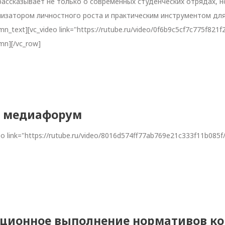
м рассказывает не только о современных студенческих отрядах, 
ализатором личностного роста и практическим инструментом д
text][vc_video link="https://rutube.ru/video/0f6b9c5cf7c775f821f
umn][/vc_row]
й медиафорум
eo link="https://rutube.ru/video/8016d574ff77ab769e21c333f11b085f
иционное выполнение нормативов ко