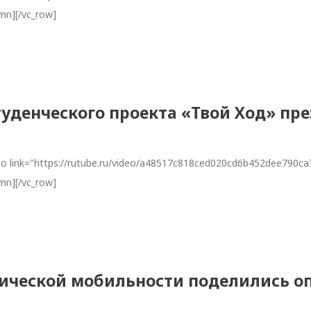
umn][/vc_row]
туденческого проекта «Твой Ход» пр
deo link="https://rutube.ru/video/a48517c818ced020cd6b452dee790c
umn][/vc_row]
ческой мобильности поделились оп