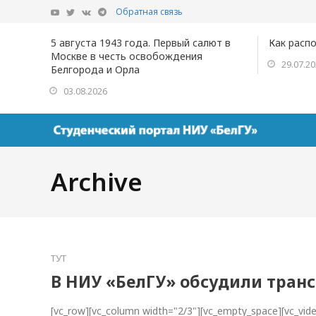
Обратная связь
5 августа 1943 года. Первый салют в
Как расп
Москве в честь освобождения
29.07.2
Белгорода и Орла
03.08.2026
Archive
ТУТ
В НИУ «БелГУ» обсудили тран
[vc_row][vc_column width="2/3"][vc_empty_space][vc_vi