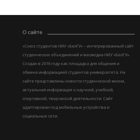
О сайте
«Союз студентов НИУ «БелГУ» – интегрированный сайт
студенческих объединений и масмедиа НИУ «БелГУ».
Создан в 2016 году как площадка для общения и
обмена информацией студентов университета. На
сайте представлены новости студенческой жизни,
актуальная информация о научной, учебной,
спортивной, творческой деятельности. Сайт
адаптирован под мобильные устройства и
социальные сети.