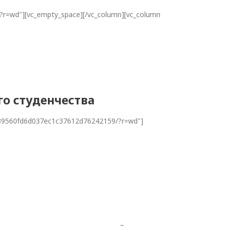
/?r=wd"][vc_empty_space][/vc_column][vc_column
го студенчества
o/5439560fd6d037ec1c37612d76242159/?r=wd"]