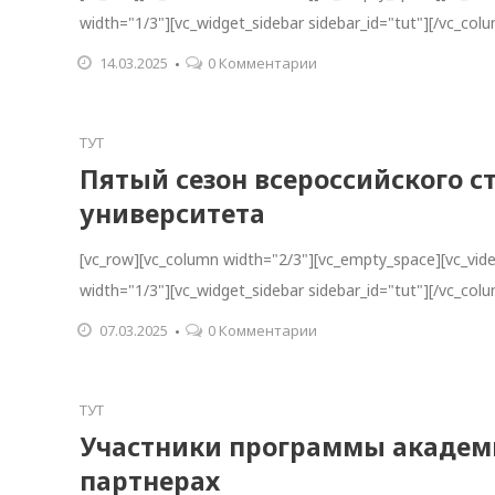
width="1/3"][vc_widget_sidebar sidebar_id="tut"][/vc_col
14.03.2025
0 Комментарии
ТУТ
Пятый сезон всероссийского с
университета
[vc_row][vc_column width="2/3"][vc_empty_space][vc_vi
width="1/3"][vc_widget_sidebar sidebar_id="tut"][/vc_col
07.03.2025
0 Комментарии
ТУТ
Участники программы академи
партнерах