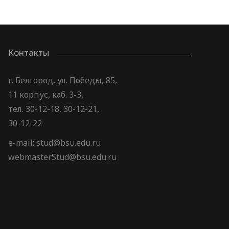
Контакты
г. Белгород, ул. Победы, 85,
11 корпус, каб. 3-3,
тел. 30-12-18, 30-12-21,
30-12-22
e-mail: stud@bsu.edu.ru
webmasterStud@bsu.edu.ru