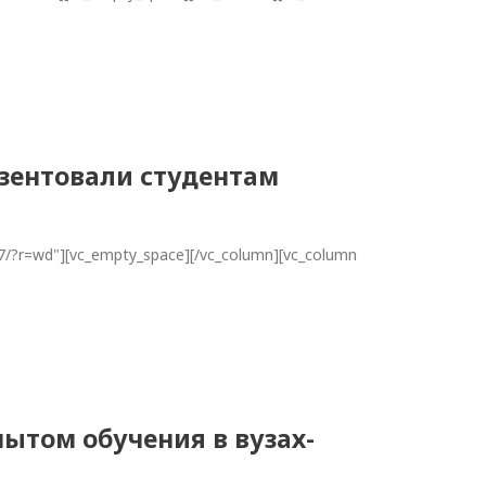
езентовали студентам
a7/?r=wd"][vc_empty_space][/vc_column][vc_column
ытом обучения в вузах-