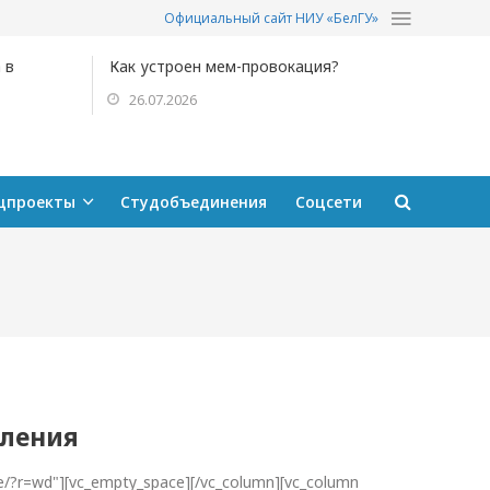
Официальный сайт НИУ «БелГУ»
 в
Как устроен мем-провокация?
26.07.2026
цпроекты
Студобъединения
Соцсети
вления
e/?r=wd"][vc_empty_space][/vc_column][vc_column