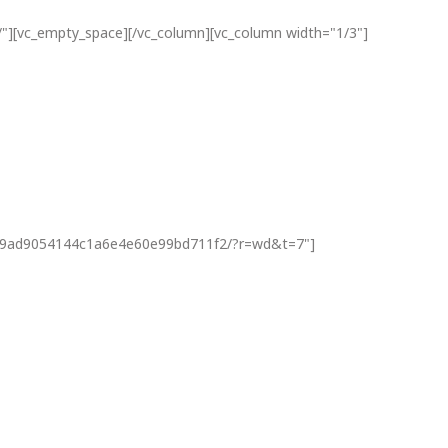
/"][vc_empty_space][/vc_column][vc_column width="1/3"]
o/2f89ad9054144c1a6e4e60e99bd711f2/?r=wd&t=7"]