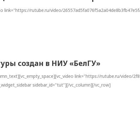
eo link="https://rutube.ru/video/26557ad5fa076f5a2a04de8b3fb47e5f
туры создан в НИУ «БелГУ»
lumn_text][vc_empty_space][vc_video link="https://rutube.ru/vide
widget_sidebar sidebar_id="tut"][/vc_column][/vc_row]