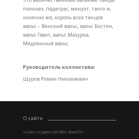
Это величественные бальные танцы
полонез, падеграс, менуэт, танго и,
конечно же, король всех танцев
вальс – Венский вальс, вальс Бостон,
вальс Гавот, вальс Мазурка,
Медленный вальс.
Руководитель коллектива:
Щуров Роман Николаевич
О сайте
«Союз студентов НИУ «БелГУ» –