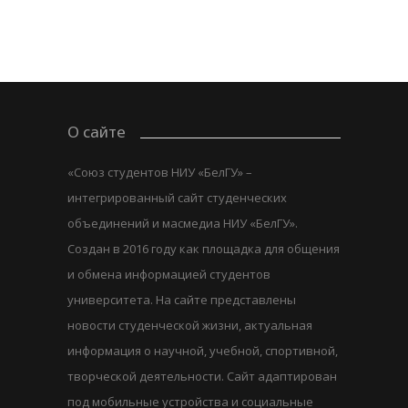
О сайте
«Союз студентов НИУ «БелГУ» –
интегрированный сайт студенческих
объединений и масмедиа НИУ «БелГУ».
Создан в 2016 году как площадка для общения
и обмена информацией студентов
университета. На сайте представлены
новости студенческой жизни, актуальная
информация о научной, учебной, спортивной,
творческой деятельности. Сайт адаптирован
под мобильные устройства и социальные