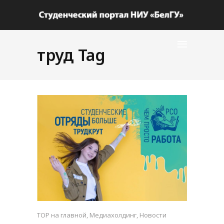
труд Tag
TOP на главной
,
Медиахолдинг
,
Новости