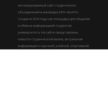
интегрированный сайт студенческих
объединений и масмедиа НИУ «БелГУ».
Создан в 2016 году как площадка для общения
и обмена информацией студентов
университета. На сайте представлены
новости студенческой жизни, актуальная
информация о научной, учебной, спортивной,
творческой деятельности. Сайт адаптирован
под мобильные устройства и социальные
сети.
Последние статьи