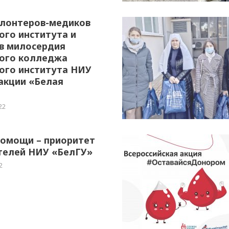
олонтеров-медиков
ого института и
в милосердия
ого колледжа
ого института НИУ
акции «Белая
22
помощи – приоритет
телей НИУ «БелГУ»
2