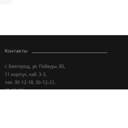
Контакты
г. Белгород, ул. Победы, 85,
11 корпус, каб. 3-3,
тел. 30-12-18, 30-12-21,
30-12-22
e-mail: stud@bsu.edu.ru
webmasterStud@bsu.edu.ru