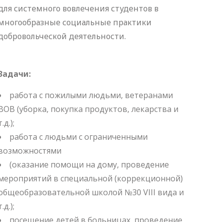
для системного вовлечения студентов в
многообразные социальные практики
добровольческой деятельности.
Задачи:
работа с пожилыми людьми, ветеранами
ВОВ (уборка, покупка продуктов, лекарства и
т.д.);
работа с людьми с ограниченными
возможностями
(оказание помощи на дому, проведение
мероприятий в специальной (коррекционной)
общеобразовательной школой №30 VIII вида и
т.д.);
посещение детей в больницах, проведение