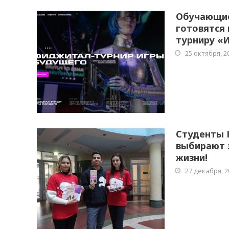
Обучающие
готовятся
турниру «
25 октября, 2
Студенты 
выбирают 
жизни!
27 декабря, 2