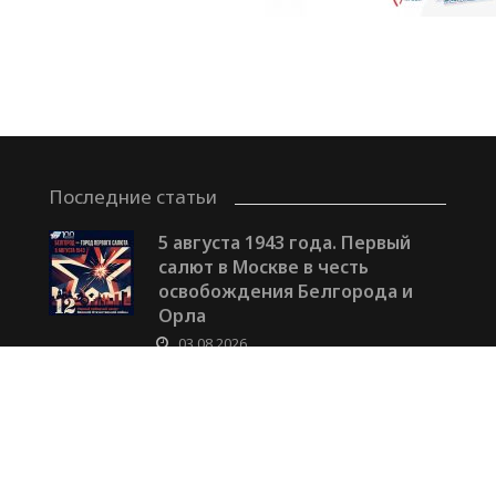
Последние статьи
5 августа 1943 года. Первый
салют в Москве в честь
освобождения Белгорода и
Орла
03.08.2026
Как распознать, что тебя
вербуют?
29.07.2026
Выпускница НИУ «БелГУ»