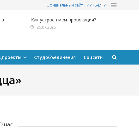
Официальный сайт НИУ «БелГУ»
 в
Как устроен мем-провокация?
26.07.2026
цпроекты
Студобъединения
Соцсети
дца»
О нас