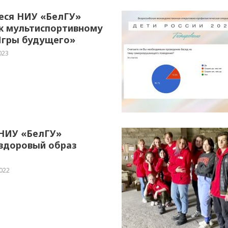
ся НИУ «БелГУ»
 к мультиспортивному
Игры будущего»
023
НИУ «БелГУ»
здоровый образ
022