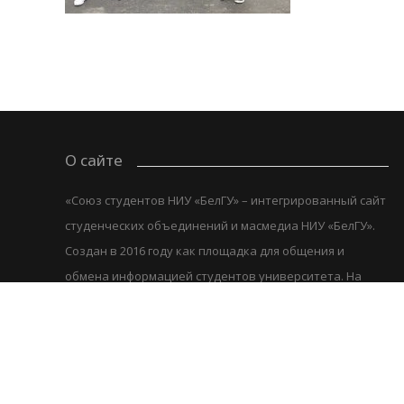
О сайте
«Союз студентов НИУ «БелГУ» – интегрированный сайт
студенческих объединений и масмедиа НИУ «БелГУ».
Создан в 2016 году как площадка для общения и
обмена информацией студентов университета. На
сайте представлены новости студенческой жизни,
актуальная информация о научной, учебной,
спортивной, творческой деятельности. Сайт
адаптирован под мобильные устройства и
социальные сети.