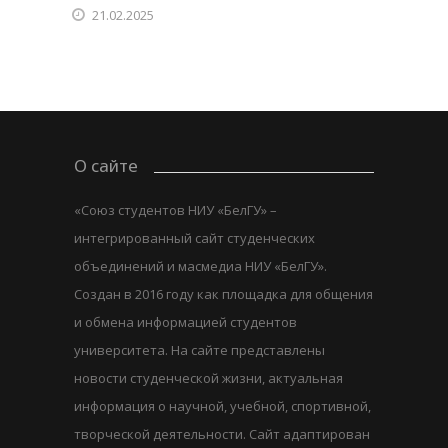
21.02.2025
О сайте
«Союз студентов НИУ «БелГУ» –
интегрированный сайт студенческих
объединений и масмедиа НИУ «БелГУ».
Создан в 2016 году как площадка для общения
и обмена информацией студентов
университета. На сайте представлены
новости студенческой жизни, актуальная
информация о научной, учебной, спортивной,
творческой деятельности. Сайт адаптирован