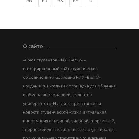
66
67
68
69
О сайте
«Союз студентов НИУ «БелГУ» –
интегрированный сайт студенческих
объединений и масмедиа НИУ «БелГУ».
Создан в 2016 году как площадка для общения
и обмена информацией студентов
университета. На сайте представлены
новости студенческой жизни, актуальная
информация о научной, учебной, спортивной,
творческой деятельности. Сайт адаптирован
под мобильные устройства и социальные